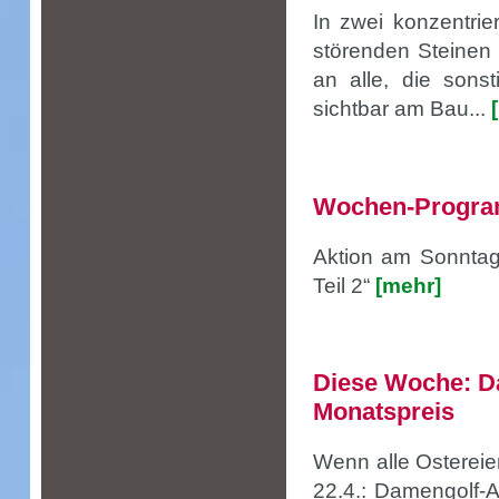
In zwei konzentri
störenden Steinen b
an alle, die sonsti
sichtbar am Bau...
Wochen-Progra
Aktion am Sonntag:
Teil 2“
[mehr]
Diese Woche: Da
Monatspreis
Wenn alle Ostereier
22.4.: Damengolf-A