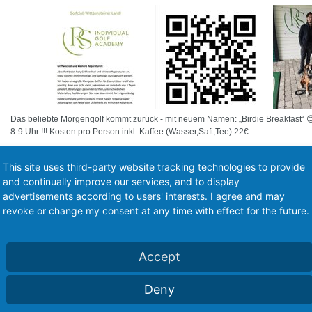
Das beliebte Morgengolf kommt zurück - mit neuem Namen: „Birdie Breakfast“ 
8-9 Uhr !!! Kosten pro Person inkl. Kaffee (Wasser,Saft,Tee) 22€.
Freies Training mittwochs von 18-19 Uhr (10 € p.P. bei Rory) > außer: (siehe Pla
This site uses third-party website tracking technologies to provide
August > da findet es an donnerstags statt: 13., 20. + 27. August.
and continually improve our services, and to display
Einzelstunden bei Christine oder Rory auch in der App oder auf der website: https
advertisements according to users' interests. I agree and may
(50 min für 70 € bei einer Person, aber nur 5 € mehr pro Person, also 75 € zusamm
revoke or change my consent at any time with effect for the future.
In diesen Platzreifekursen sind noch Plätze frei:
Mittwochs jeweils ab 17 Uhr am 12., 19. und 26. August
Accept
Samstags am 5. und 12. Sept. (5.9. von 14-18 Uhr und 12.9. von 10-16 Uhr)
QR-Code oben: Alle Kurse und Trainingsm
Deny
unten: Eine kleine Übersicht