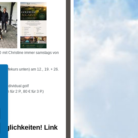
 mit Christine immer samstags von
tzreifekurs unten) am 12., 19. + 26.
://individual.golf
en für 2 P., 80 € für 3 P.)
öglichkeiten! Link