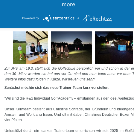
more
Terminübersicht_Golfschule_GC_Wittgenstein_2026.pdf
Powered by
&
NEU: Die R&S Individual Golf Academy
Zur JHV am 19.3. stellt sich die Golfschule persönlich vor und schon in der 
den 30. März werden sie bei uns vor Ort sind und man kann auch vor dem "Ki
Weitere Infos dazu folgen in Kürze. Wir freuen uns sehr!
Zunächst möchte sich das neue Trainer-Team kurz vorstellen:
"Wir sind die R&S Individual Golf Academy – entstanden aus der Idee, weiterzug
Unser Kernteam besteht aus Christine Schrade, der Gründerin und Ideengebe
Amstein und Wolfgang Esser. Und oft mit dabei: Christines Deutscher Boxer Mor
vier Pfoten.
Unterstützt durch ein starkes Trainerteam unterrichten wir seit 2025 im Golf