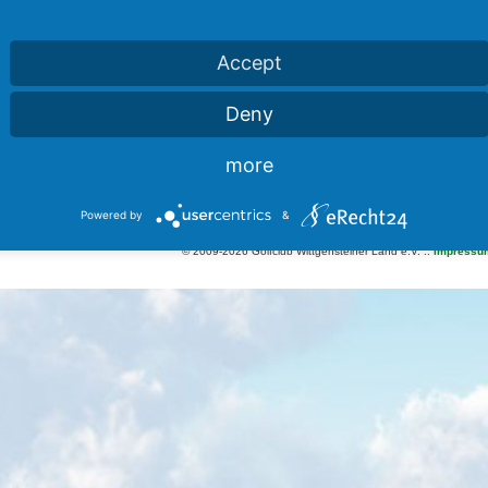
RULES4YOU ist das Regularien-Online-Portal des Deutschen Golf
Verbandes (DGV). Erfahren Sie hier alles über Regeln, Etikette,
Handicap, Spielformen und das Amateurstatut. Kinder finden
Accept
anschauliche Informationen im Bereich "Für Kids".
Deny
Zum Online-Portal rules4you.de
Vorbereitung zur Platzreife?
HIER geht's zum REGEL-QUIZ!
more
Für alle kleinen und großen Kinder hier sehr bildlich erklärt, mit Quiz
und viel Spaß:
der Bereich "Für Kids"
Powered by
&
© 2009-2026 Golfclub Wittgensteiner Land e.V. ::
Impressu