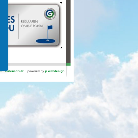
m
::
Datenschutz
:: powered by
jr webdesign