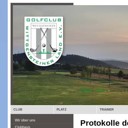
HOME
»
CLUB
» Satzung & 
CLUB
PLATZ
TRAINER
Protokolle d
Wir über uns
Clubhaus