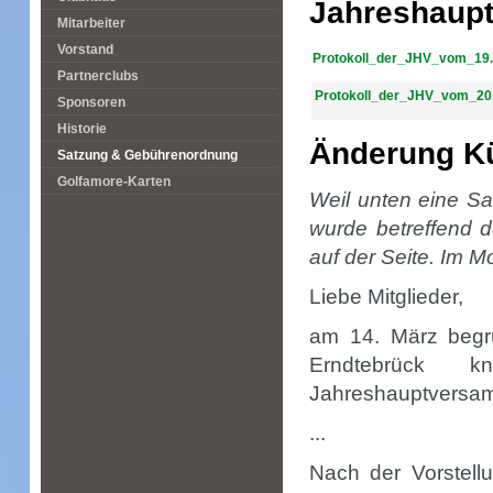
Jahreshaup
Mitarbeiter
Vorstand
Protokoll_der_JHV_vom_19.
Partnerclubs
Protokoll_der_JHV_vom_20.
Sponsoren
Historie
Änderung Kü
Satzung & Gebührenordnung
Golfamore-Karten
Weil unten eine S
wurde betreffend 
auf der Seite. Im M
Liebe Mitglieder,
am 14. März begrü
Erndtebrück k
Jahreshauptversam
...
Nach der Vorstell