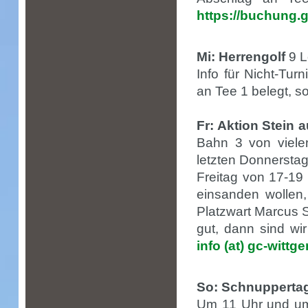
https://buchung.g
Mi: Herrengolf
9 L
Info für Nicht-Tur
an Tee 1 belegt, so
Fr: Aktion Stein a
Bahn 3 von vielen
letzten Donnerstag 
Freitag von 17-19
einsanden wollen,
Platzwart Marcus S
gut, dann sind wir
info (at) gc-wittg
So: Schnuppertag
Um 11 Uhr und um 