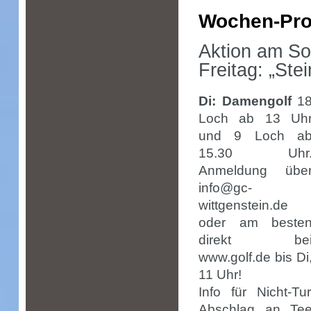
Wochen-Pro
Aktion am So
Freitag: „Stei
Di: Damengolf
1
Loch ab 13 Uh
und 9 Loch a
15.30 Uhr
Anmeldung übe
info@gc-
wittgenstein.de
oder am beste
direkt be
www.golf.de bis Di
11 Uhr!
Info für Nicht-Tu
Abschlag an Tee 