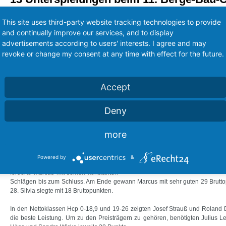
Am Sonntag, den 8. September fand
This site uses third-party website tracking technologies to provide
bereits zum 11. Mal der Berge-Bau-
and continually improve our services, and to display
Cup statt. Bei der Begrüßung von
advertisements according to users' interests. I agree and may
Friederike Berge waren noch alle
revoke or change my consent at any time with effect for the future.
frohen Mutes, was das gurte Wetter für
den Tag anging. Nun, es ist zwar nicht
April, aber das Wetter macht trotzdem,
was es will.
Accept
Davon ließen sich die 43
Deny
Turnierteilnehmer aber nicht schrecken
und spielten weiterhin gutes Golf.
more
Am besten spielten Marcus Schauerte
und Silvia Birkelbach als Bruttosieger
bei den Herren und den Damen. Aber
Powered by
&
es war knapp diesmal: Josef Strauß
forderte Marcus mit seinen konstanten
Schlägen bis zum Schluss. Am Ende gewann Marcus mit sehr guten 29 Bruttop
28. Silvia siegte mit 18 Bruttopunkten.
In den Nettoklassen Hcp 0-18,9 und 19-26 zeigten Josef Strauß und Roland D
die beste Leistung. Um zu den Preisträgern zu gehören, benötigten Julius 