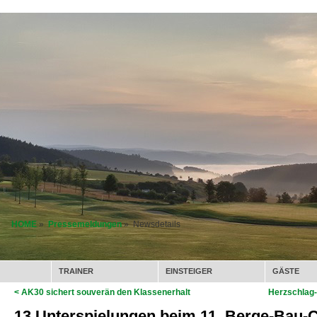
HOME
»
Pressemeldungen
» Newsdetails
TRAINER
EINSTEIGER
GÄSTE
< AK30 sichert souverän den Klassenerhalt
Herzschlag-
13 Unterspielungen beim 11. Berge-Bau-