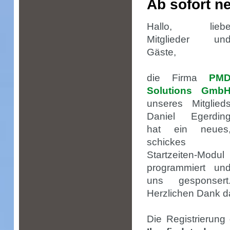
Ab sofort n
Hallo, lieb
Mitglieder un
Gäste,
die Firma
PM
Solutions Gmb
unseres Mitglied
Daniel Egerdin
hat ein neues
schickes
Startzeiten-Modul
programmiert un
uns gesponsert
Herzlichen Dank da
Die Registrierung