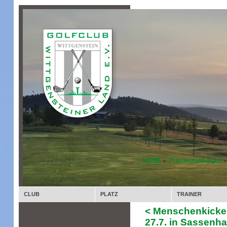
HOME
»
Pressemeldungen
»
CLUB
PLATZ
TRAINER
< Menschenkicker
27.7. in Sassenh