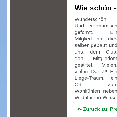
Wie schön -
Wunderschön!
Und ergonomisc
geformt. Ei
Mitglied hat die
selber gebaut un
uns, dem Club
den Mitglieder
gestiftet. Vielen
vielen Dank!!! Ei
Liege-Traum, ei
Ort zu
Wohlfühlen nebe
Wildblumen-Wiese
<- Zurück zu: P