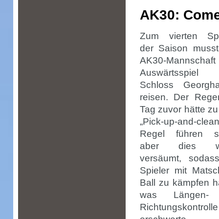
AK30: Comeb
Zum vierten Spi
der Saison musst
AK30-Mannschaf
Auswärtsspiel 
Schloss Georgh
reisen. Der Reg
Tag zuvor hätte zu
„Pick-up-and-clean
Regel führen so
aber dies w
versäumt, sodass
Spieler mit Mats
Ball zu kämpfen h
was Längen-
Richtungskontrolle