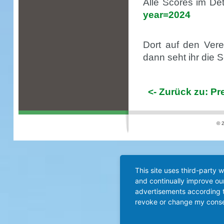
Alle Scores im Deta
year=2024
Dort auf den Vere
dann seht ihr die 
<- Zurück zu: P
© 2
This site uses third-party 
and continually improve our
advertisements according t
revoke or change my consent