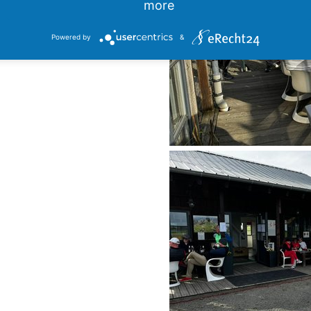
more
Alle Ergebnisse findet ihr bei >
www.
golf.de
Powered by
&