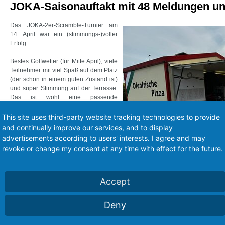
JOKA-Saisonauftakt mit 48 Meldungen un
Das JOKA-2er-Scramble-Turnier am
14. April war ein (stimmungs-)voller
Erfolg.
Bestes Golfwetter (für Mitte April), viele
Teilnehmer mit viel Spaß auf dem Platz
(der schon in einem guten Zustand ist)
und super Stimmung auf der Terrasse.
Das ist wohl eine passende
Zusammenfassung für Sonntag. Ein
paar Impressionen findet ihr im Bild.
This site uses third-party website tracking technologies to provide
and continually improve our services, and to display
Zur Stimmung beigetragen hat
advertisements according to users' interests. I agree and may
maßgeblich unser Mitglied, der „Pizza-
Jupp“ (Franz-Josef Barth), der uns
revoke or change my consent at any time with effect for the future.
frisch vor Ort versorgt hat. Danke.
Super-Ergebnisse gab es auch: Tim
Accept
Saßmannshausen und Marcus
Schauerte spielten 1 unter Par,
Maximilian Schmidt und Kristin Willmes
Deny
even Par und Marco Nichau und Arne
Kohlberger 1 über Par.