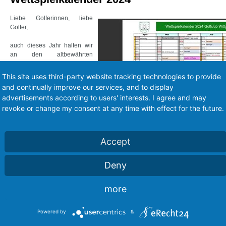
Liebe Golferinnen, liebe
Golfer,
auch dieses Jahr halten wir
an den altbewährten
Turnieren wie Monatspreis
(gesponsert von der
This site uses third-party website tracking technologies to provide
Volksbank Wittgenstein sowie
and continually improve our services, and to display
den Handwerkern Schmidt,
advertisements according to users' interests. I agree and may
Patt und Busch), Mercedes
revoke or change my consent at any time with effect for the future.
After Work und JOKA fest.
Dazu darf der Berge-Bau-Cup
natürlich nicht fehlen.
Mittlerweile schon das 11te
Accept
Turnier, diesmal im
September.
Deny
Das gemeinsame Turnier der Spielführerin und des Präsidenten ist auch ein fes
more
Die Liga-Heimspiele sind in Rot eingetragen, die Auswärtsspiele in sc
Zuschauen ein. Die Mannschaften würden sich sehr freuen.
Powered by
&
Wöchentlich wiederkehrend finden Damen- und Herrennachmittage statt (in