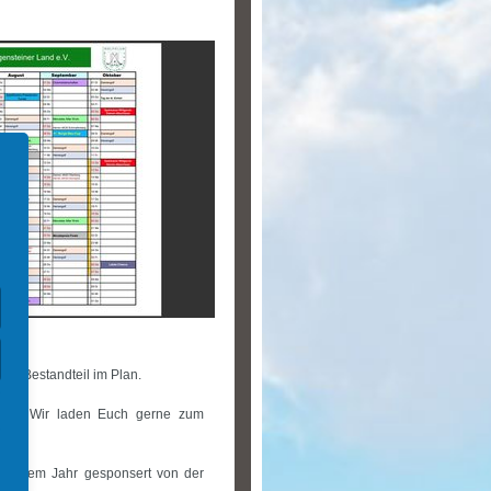
ter Bestandteil im Plan.
hwarz. Wir laden Euch gerne zum
 diesem Jahr gesponsert von der