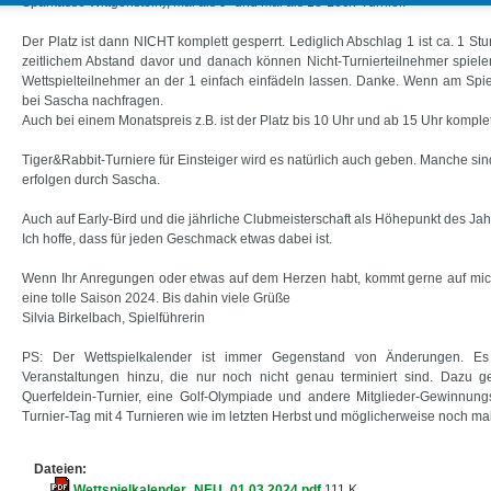
Sparkasse Wittgenstein), mal als 9- und mal als 18-Loch-Turnier.
Der Platz ist dann NICHT komplett gesperrt. Lediglich Abschlag 1 ist ca. 1 Stu
zeitlichem Abstand davor und danach können Nicht-Turnierteilnehmer spielen
Wettspielteilnehmer an der 1 einfach einfädeln lassen. Danke. Wenn am Spielt
bei Sascha nachfragen.
Auch bei einem Monatspreis z.B. ist der Platz bis 10 Uhr und ab 15 Uhr komplett
Tiger&Rabbit-Turniere für Einsteiger wird es natürlich auch geben. Manche si
erfolgen durch Sascha.
Auch auf Early-Bird und die jährliche Clubmeisterschaft als Höhepunkt des Jahre
Ich hoffe, dass für jeden Geschmack etwas dabei ist.
Wenn Ihr Anregungen oder etwas auf dem Herzen habt, kommt gerne auf mich
eine tolle Saison 2024. Bis dahin viele Grüße
Silvia Birkelbach, Spielführerin
PS: Der Wettspielkalender ist immer Gegenstand von Änderungen. 
Veranstaltungen hinzu, die nur noch nicht genau terminiert sind. Dazu g
Querfeldein-Turnier, eine Golf-Olympiade und andere Mitglieder-Gewinnungs
Turnier-Tag mit 4 Turnieren wie im letzten Herbst und möglicherweise noch ma
Dateien:
Wettspielkalender_NEU_01.03.2024.pdf
111 K