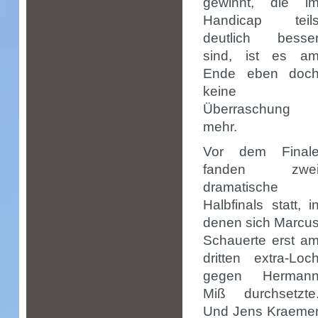
gewinnt, die i
Handicap teil
deutlich besse
sind, ist es a
Ende eben doc
keine
Überraschung
mehr.
Vor dem Final
fanden zwe
dramatische
Halbfinals statt, i
denen sich Marcu
Schauerte erst a
dritten extra-Loc
gegen Herman
Miß durchsetzte
Und Jens Kraeme