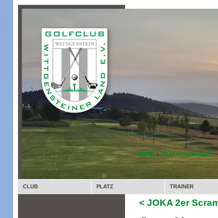
HOME
»
Pressemeldungen
»
CLUB
PLATZ
TRAINER
< JOKA 2er Scra