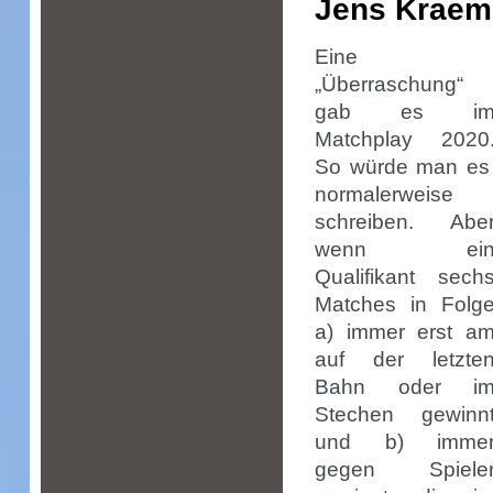
Jens Kraem
Eine
„Überraschung“
gab es i
Matchplay 2020
So würde man e
normalerweise
schreiben. Abe
wenn ei
Qualifikant sech
Matches in Folg
a) immer erst a
auf der letzte
Bahn oder i
Stechen gewinn
und b) imme
gegen Spiele