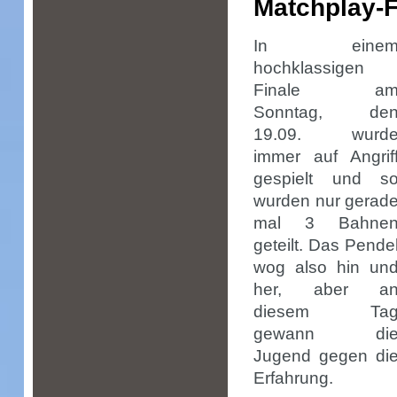
Matchplay-F
In eine
hochklassigen
Finale a
Sonntag, de
19.09. wurd
immer auf Angrif
gespielt und s
wurden nur gerad
mal 3 Bahne
geteilt. Das Pende
wog also hin un
her, aber a
diesem Ta
gewann di
Jugend gegen di
Erfahrung.