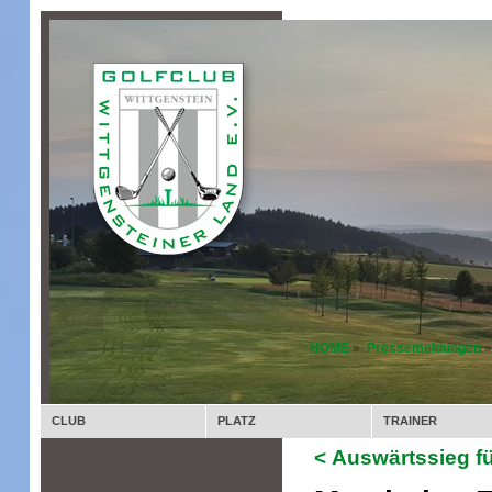
HOME
»
Pressemeldungen
»
CLUB
PLATZ
TRAINER
< Auswärtssieg f