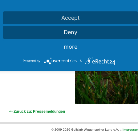
Gemäht wird aber erst nächste Woche,
da die Gräser sich durch die Sonne /
Accept
Photosynthese gerade erst erholen
und stärken.
Deny
Diesen Prozess sollten wir nicht abrupt
unterbrechen.
more
Schönes Spiel!
Powered by
&
<- Zurück zu: Pressemeldungen
© 2009-2026 Golfclub Wittgensteiner Land e.V. ::
Impressu