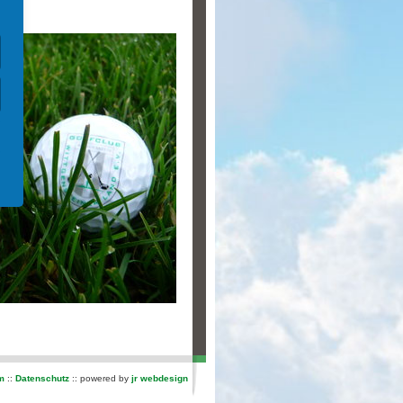
m
::
Datenschutz
:: powered by
jr webdesign