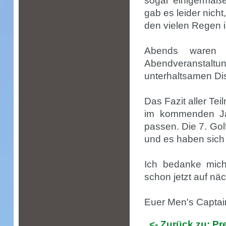
sogar einigermaße
gab es leider nich
den vielen Regen 
Abends waren w
Abendveranstal
unterhaltsamen Dis
Das Fazit aller Te
im kommenden Jah
passen. Die 7. Go
und es haben sich
Ich bedanke mich
schon jetzt auf n
Euer Men's Captai
<- Zurück zu: P